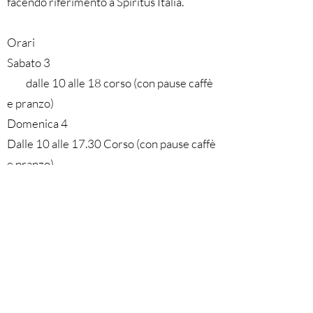
facendo riferimento a Spiritus Italia.
Orari
Sabato 3
dalle 10 alle 18 corso (con pause caffè
e pranzo)
Domenica 4
Dalle 10 alle 17.30 Corso (con pause caffè
e pranzo)
Il contributo per questo corso è di euro
220.
Al momento dell’iscrizione è richiesto
l’anticipo di Euro 100 da versare su questo
conto:
Associazione Spiritus Italia