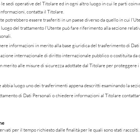
o le sedi operative del Titolare ed in ogni altro luogo in cui le parti coin
 informazioni, contatta il Titolare.
nte potrebbero essere trasferiti in un paese diverso da quello in cui l’Ut
 luogo del trattamento l’Utente può fare riferimento alla sezione relativa
onali.
nere informazioni in merito alla base giuridica del trasferimento di Dati 
zione internazionale di diritto internazionale pubblico o costituita da 
merito alle misure di sicurezza adottate dal Titolare per proteggere i 
se abbia luogo uno dei trasferimenti appena descritti esaminando la se
rattamento di Dati Personali o chiedere informazioni al Titolare contatta
ne
ervati per il tempo richiesto dalle finalità per le quali sono stati raccolti.