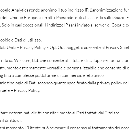
oogle Analytics rende anonimo il tuo indirizzo IP. L'anonimizzazione fu
i dell'Unione Europea o in altri Paesi aderenti all'accordo sullo Spaz
i. Solo in casi eccezionali, l'indirizzo IP sarà inviato ai server di Google 
ookie e Dati di utilizzo.
ati Uniti – Privacy Policy – Opt Out. Soggetto aderente al Privacy Shiel
nita da Wix.com, Ltd. che consente al Titolare di sviluppare, far funzio
trumento estremamente versatile e personalizzabile che consente di ospi
og fino a complesse piattaforme di commercio elettronico.
arie tipologie di Dati secondo quanto specificato dalla privacy policy del
raele – Privacy Policy.
are determinati diritti con riferimento ai Dati trattati dal Titolare.
il diritto di:
ogni momento. L’Utente può revocare il consenso al trattamento dei prop