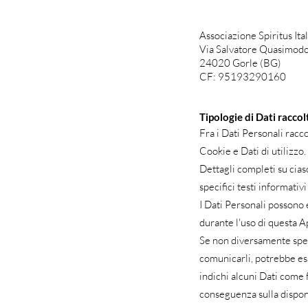
Associazione Spiritus Ital
Via Salvatore Quasimod
24020 Gorle (BG)
CF: 95193290160
Tipologie di Dati raccol
Fra i Dati Personali racc
Cookie e Dati di utilizzo.
Dettagli completi su cias
specifici testi informativi
I Dati Personali possono 
durante l'uso di questa A
Se non diversamente specif
comunicarli, potrebbe ess
indichi alcuni Dati come f
conseguenza sulla disponib