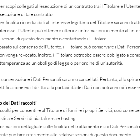
per scopi collegati all’esecuzione di un contratto tra il Titolare e l’Utent
secuzione di tale contratto.
per finalità riconducibili all’interesse legittimo del Titolare saranno tratt
nteresse. L’Utente può ottenere ulteriori informazioni in merito all’int
ve sezioni di questo documento o contattando il Titolare.
asato sul consenso dell’Utente, il Titolare può conservare i Dati Persona
 venga revocato. Inoltre, il Titolare potrebbe essere obbligato a conse
ttemperanza ad un obbligo di legge o per ordine di un’autorità.
conservazione i Dati Personali saranno cancellati. Pertanto, allo spirare 
ttificazione ed il diritto alla portabilità dei Dati non potranno più essere
 dei Dati raccolti
ccolti per consentire al Titolare di fornire i propri Servizi, così come per
stica e Servizi di piattaforma e hosting.
formazioni dettagliate sulle finalità del trattamento e sui Dati Personal
Utente può fare riferimento alle relative sezioni di questo documento.