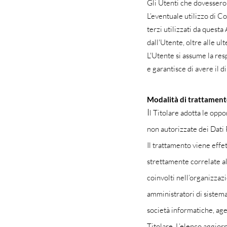
Gli Utenti che dovessero 
L’eventuale utilizzo di Co
terzi utilizzati da questa
dall'Utente, oltre alle ul
L'Utente si assume la res
e garantisce di avere il d
Modalità di trattamen
I
l Titolare adotta le oppo
non autorizzate dei Dati 
Il trattamento viene effe
strettamente correlate all
coinvolti nell’organizzaz
amministratori di sistema)
società informatiche, ag
Titolare. L’elenco aggior