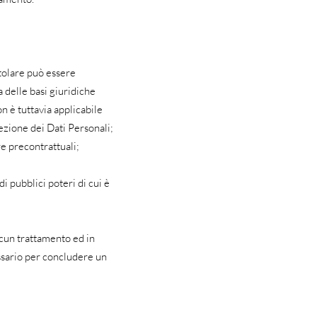
itolare può essere
a delle basi giuridiche
n è tuttavia applicabile
tezione dei Dati Personali;
re precontrattuali;
i pubblici poteri di cui è
scun trattamento ed in
essario per concludere un