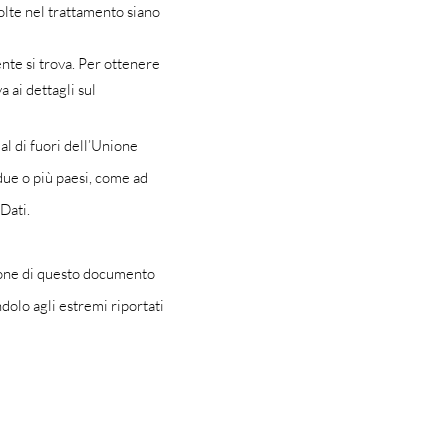
volte nel trattamento siano
ente si trova. Per ottenere
 ai dettagli sul
al di fuori dell’Unione
due o più paesi, come ad
Dati.
zione di questo documento
ndolo agli estremi riportati