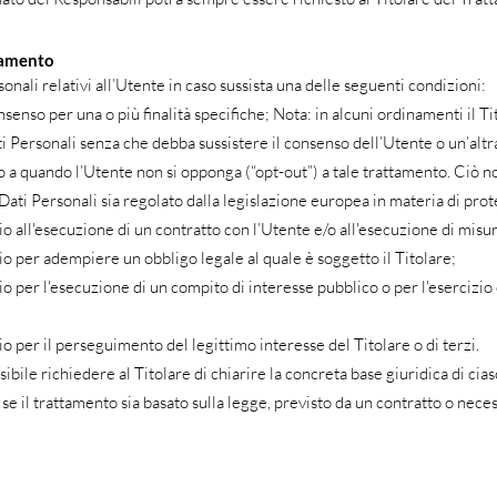
ttamento
rsonali relativi all’Utente in caso sussista una delle seguenti condizioni:
nsenso per una o più finalità specifiche; Nota: in alcuni ordinamenti il T
ti Personali senza che debba sussistere il consenso dell’Utente o un’altr
no a quando l’Utente non si opponga (“opt-out”) a tale trattamento. Ciò no
 Dati Personali sia regolato dalla legislazione europea in materia di pro
io all'esecuzione di un contratto con l’Utente e/o all'esecuzione di misu
io per adempiere un obbligo legale al quale è soggetto il Titolare;
o per l'esecuzione di un compito di interesse pubblico o per l'esercizio d
io per il perseguimento del legittimo interesse del Titolare o di terzi.
ile richiedere al Titolare di chiarire la concreta base giuridica di cia
e se il trattamento sia basato sulla legge, previsto da un contratto o nec