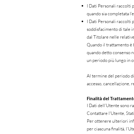
I Dati Personali raccolti 
quando sia completata l’e
I Dati Personali raccolti 
soddisfacimento di tale i
dal Titolare nelle relati
Quando il trattamento è b
quando detto consenso non
un periodo più lungo in o
Al termine del periodo di 
accesso, cancellazione, re
Finalità del Trattamento
I Dati dell’Utente sono ra
Contattare l'Utente, Stati
Per ottenere ulteriori in
per ciascuna finalità, l’