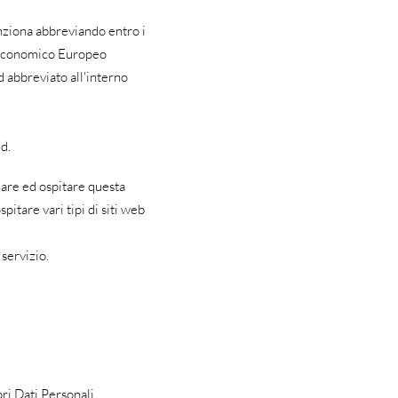
nziona abbreviando entro i
io Economico Europeo
ed abbreviato all'interno
d.
nare ed ospitare questa
tare vari tipi di siti web
 servizio.
ri Dati Personali