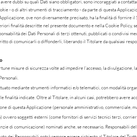
avere dubbi su quali Dati siano obbligatori, sono incoraggiati a contattar
okie - o di altri strumenti di tracciamento - da parte di questa Applicazion
 Applicazione, ove non diversamente precisato, ha la finalità di fornire il
teriori finalità descritte nel presente documento e nella Cookie Policy, s
ponsabilità dei Dati Personali di terzi ottenuti, pubblicati o condivisi 
iritto di comunicarli o diffonderli, liberando il Titolare da qualsiasi respo
to
rtune misure di sicurezza volte ad impedire l’accesso, la divulgazione, l
Personali.
ttuato mediante strumenti informatici e/o telematici, con modalità orga
e finalità indicate. Oltre al Titolare, in alcuni casi, potrebbero avere acc
ione di questa Applicazione (personale amministrativo, commerciale, mar
 ovvero soggetti esterni (come fornitori di servizi tecnici terzi, corrieri
enzie di comunicazione) nominati anche, se necessario, Responsabili del
nato dei Responsabili potrà sempre essere richiesto al Titolare del Trat