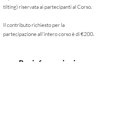
tilting) riservata ai partecipanti al Corso.
Il contributo richiesto per la
partecipazione all'intero corso è di €200.
Per informazioni e
prenotazioni scrivere a
info@spiritusitalia.com
Nelle giornate di Giovedì 15 e Domenica
18 Maggio, Val sarà disponibile per alcune
sedute individuali, maggiori informazioni